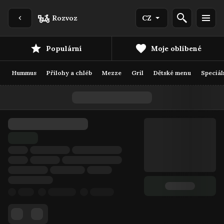
Rozvoz
CZ
Populární
Moje oblíbené
Hummus
Přílohy a chléb
Mezze
Gril
Dětské menu
Speciál